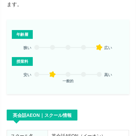
ます。
年齢層
狭い
広い
授業料
安い
高い
一般的
英会話AEON｜スクール情報
スクール名
英会話AEON（イーオン）