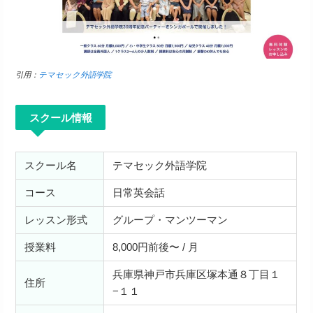
引用：
テマセック外語学院
スクール情報
スクール名
テマセック外語学院
コース
日常英会話
レッスン形式
グループ・マンツーマン
授業料
8,000円前後〜 / 月
兵庫県神戸市兵庫区塚本通８丁目１
住所
−１１