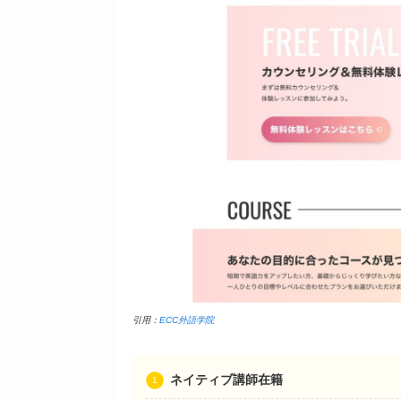
引用：
ECC外語学院
ネイティブ講師在籍